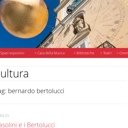
 Spazi espositivi
> Casa della Musica
> Biblioteche
> Teatri
> Cine
ultura
ag: bernardo bertolucci
.03.23
asolini e i Bertolucci