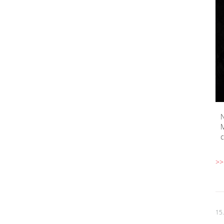
N
M
c
>>
15