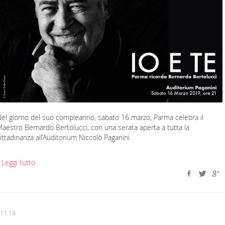
el giorno del suo compleanno, sabato 16 marzo, Parma celebra il
aestro Bernardo Bertolucci, con una serata aperta a tutta la
ittadinanza all’Auditorium Niccolò Paganini.
 Leggi tutto
.11.14