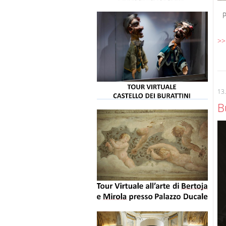
P
>>
13
B