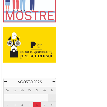
AGOSTO 2026
Do
Lu
Ma
Me
Gi
Ve
Sa
1
2
3
4
5
6
7
8