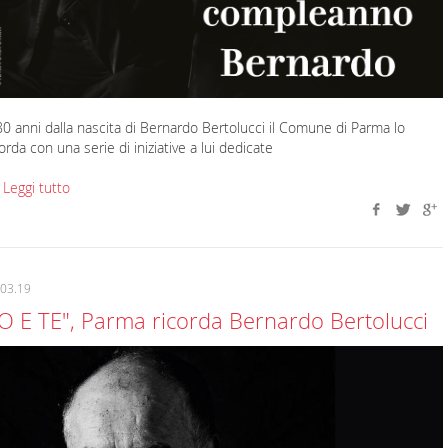
80 anni dalla nascita di Bernardo Bertolucci il Comune di Parma lo
corda con una serie di iniziative a lui dedicate
 Leggi tutto
.03.19
IO E TE", Parma ricorda Bernardo Bertolucci