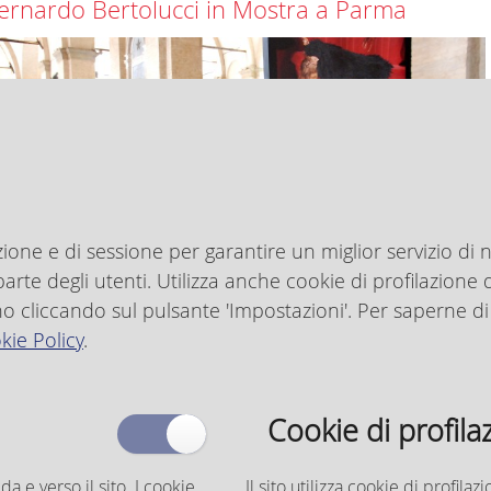
ernardo Bertolucci in Mostra a Parma
zione e di sessione per garantire un miglior servizio di n
rte degli utenti. Utilizza anche cookie di profilazione del
no cliccando sul pulsante 'Impostazioni'. Per saperne di
kie Policy
.
Cookie di profila
naugurata la grande esposizione di fotografie dai set del Maestro
armigiano. Un’ottantina di immagini a “invadere” il centro cittadino.
 da e verso il sito. I cookie
Il sito utilizza cookie di profil