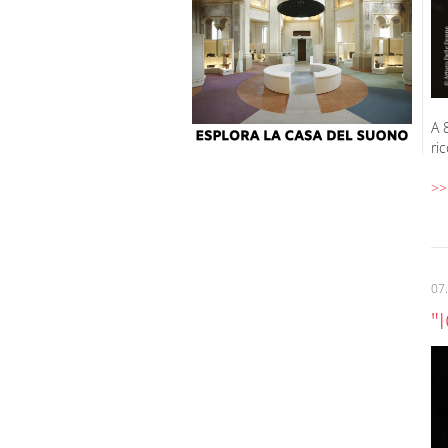
A 
ri
>>
07
"