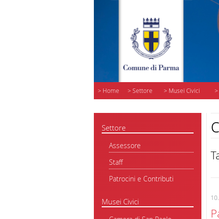
> Home
> Settore
> Musei Civici
>
c
Settore
Assessore
T
Staff
Patrocini e Contributi
10
Musei Civici
P