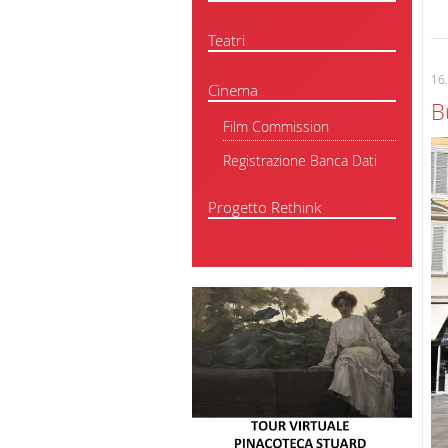
Teatri
16
Cinema
B
Film Commission
Registrazione Banca Dati
Progetto Rethink