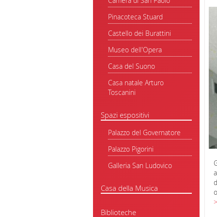
Camera di San Paolo
Pinacoteca Stuard
Castello dei Burattini
Museo dell'Opera
Casa del Suono
Casa natale Arturo
Toscanini
Spazi espositivi
Palazzo del Governatore
Palazzo Pigorini
G
Galleria San Ludovico
a
d
Casa della Musica
o
>
Biblioteche