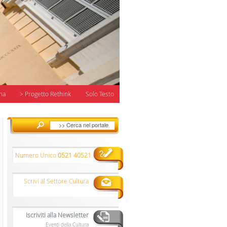
ma
> Progetto Rethink
Solo Testo
Numero Unico
0521 40521
Scrivi al Settore Cultura
Iscriviti alla Newsletter
Eventi della Cultura