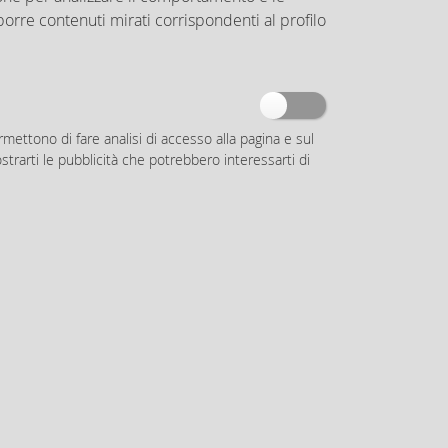
oporre contenuti mirati corrispondenti al profilo
rmettono di fare analisi di accesso alla pagina e sul
iti Tematici
rarti le pubblicità che potrebbero interessarti di
azione Trasparente
conomiche
nieri
ale
civile
vile