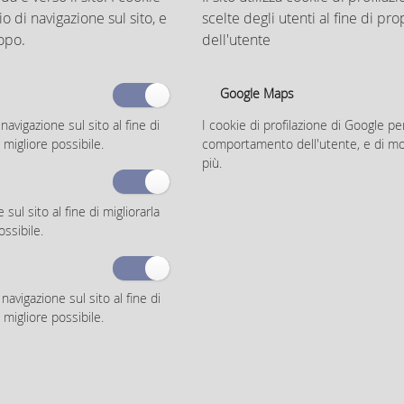
 Leggi tutto
o di navigazione sul sito, e
scelte degli utenti al fine di pr
opo.
dell'utente
Google Maps
navigazione sul sito al fine di
I cookie di profilazione di Google pe
Per saperne di più
Social Network
Elenco S
 migliore possibile.
comportamento dell'utente, e di most
Parma
Albo pretorio on line
Facebook
Ambiente
più.
ca certificata
Urp
Instagram
Amministr
Fatturazione elettronica
Youtube
Attività e
Privacy Policy
Whatsapp
Cultura
ul sito al fine di migliorarla
Informative Gpdr
Flickr
Edilizia
ossibile.
Accessibilità
Linkedin
Elezioni
Cookie policy
Il servizio giovani su Facebook
Famiglia
Note Legali
Giovani
Informastra
avigazione sul sito al fine di
Mobilità
 migliore possibile.
Paesc
Polizia loc
Protezione 
Salute
Scuola
Servizio Ci